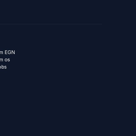
m EGN
m os
obs