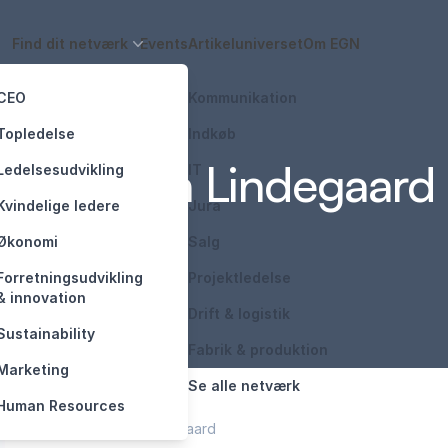
Find dit netværk
Events
Artikeluniverset
Om EGN
CEO
Kommunikation
Topledelse
Indkøb
Mød Jan Lindegaard
Ledelsesudvikling
IT
Kvindelige ledere
Jura
Økonomi
Salg
Forretningsudvikling ​
Projektledelse
& innovation​
Drift & logistik
Sustainability
Fabrik & produktion
Marketing
Se alle netværk
Human Resources
Forside
/
Jan Lindegaard