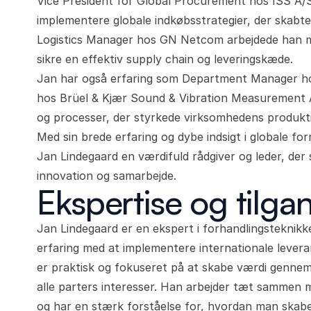
Vice President for Global Procurement hos ISS A/S
implementere globale indkøbsstrategier, der skabt
Logistics Manager hos GN Netcom arbejdede han me
sikre en effektiv supply chain og leveringskæde.
Jan har også erfaring som Department Manager ho
hos Brüel & Kjær Sound & Vibration Measurement 
og processer, der styrkede virksomhedens produkti
Med sin brede erfaring og dybe indsigt i globale fo
Jan Lindegaard en værdifuld rådgiver og leder, der 
innovation og samarbejde.
Ekspertise og til
Jan Lindegaard er en ekspert i forhandlingsteknik
erfaring med at implementere internationale leveran
er praktisk og fokuseret på at skabe værdi gennem 
alle parters interesser. Han arbejder tæt sammen 
og har en stærk forståelse for, hvordan man skab