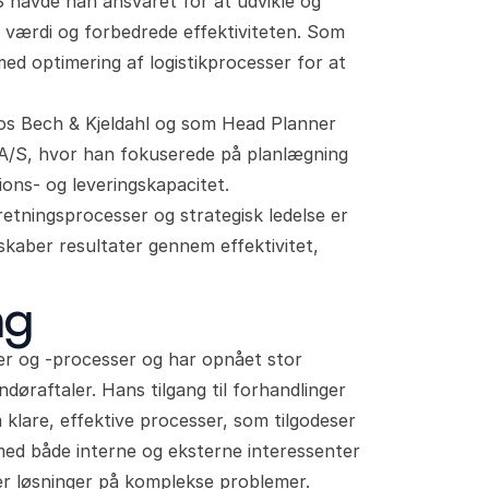
 havde han ansvaret for at udvikle og
e værdi og forbedrede effektiviteten. Som
d optimering af logistikprocesser for at
s Bech & Kjeldahl og som Head Planner
A/S, hvor han fokuserede på planlægning
ons- og leveringskapacitet.
rretningsprocesser og strategisk ledelse er
skaber resultater gennem effektivitet,
gang
ker og -processer og har opnået stor
døraftaler. Hans tilgang til forhandlinger
klare, effektive processer, som tilgodeser
med både interne og eksterne interessenter
er løsninger på komplekse problemer.