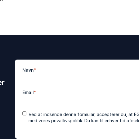
Navn
*
er
Email
*
Accepter
*
Ved at indsende denne formular, accepterer du, at E
betingelser
med vores
privatlivspolitik
. Du kan til enhver tid afm